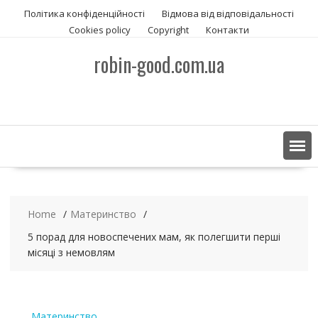
S
Політика конфіденційності
Відмова від відповідальності
k
Сookies policy
Copyright
Контакти
i
p
robin-good.com.ua
t
o
c
o
n
t
e
n
t
Home
Материнство
5 порад для новоспечених мам, як полегшити перші
місяці з немовлям
Материнство