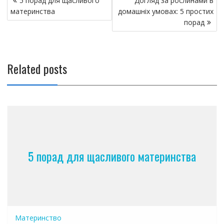
5 порад для щасливого
Догляд за рослинами в
а
материнства
домашніх умовах: 5 простих
в
порад
и
г
а
Related posts
ц
и
я
п
о
з
а
5 порад для щасливого материнства
п
и
с
я
м
Материнство